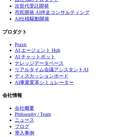
次世代受託開発
市民開発 AI伴走コンサルティング
AI仕様駆動開発
プロダクト
Praxis
AI エージェント Hub
AI チャットボット
ナレッジデータベース
リアルタイム会議アシスタントAI
ディスカッションボード
AI事業変革シミュレーター
会社情報
会社概要
Philosophy / Team
ニュース
ブログ
導入事例