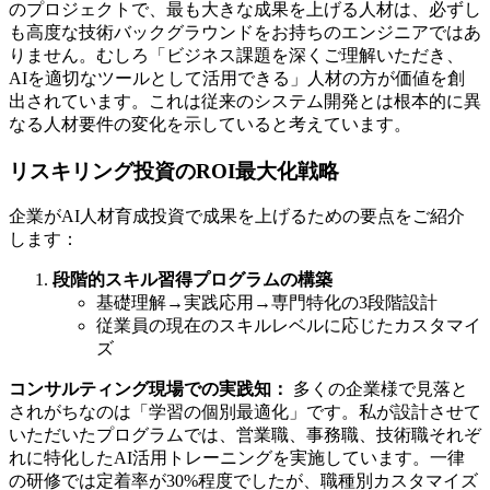
のプロジェクトで、最も大きな成果を上げる人材は、必ずし
も高度な技術バックグラウンドをお持ちのエンジニアではあ
りません。むしろ「ビジネス課題を深くご理解いただき、
AIを適切なツールとして活用できる」人材の方が価値を創
出されています。これは従来のシステム開発とは根本的に異
なる人材要件の変化を示していると考えています。
リスキリング投資のROI最大化戦略
企業がAI人材育成投資で成果を上げるための要点をご紹介
します：
段階的スキル習得プログラムの構築
基礎理解→実践応用→専門特化の3段階設計
従業員の現在のスキルレベルに応じたカスタマイ
ズ
コンサルティング現場での実践知：
多くの企業様で見落と
されがちなのは「学習の個別最適化」です。私が設計させて
いただいたプログラムでは、営業職、事務職、技術職それぞ
れに特化したAI活用トレーニングを実施しています。一律
の研修では定着率が30%程度でしたが、職種別カスタマイズ