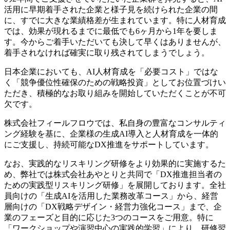
活用に早期着手された企業と様子見を続けられた企業の間
に、すでに大きな業績格差が生まれています。特に人材育成
では、効果が現れるまでに最低でも6ヶ月から1年を要しま
す。今からご着手いただいても決して早くはありませんが、
着手されなければ確実に取り残されてしまうでしょう。
日本企業においても、AI人材育成を「必要コスト」ではな
く「競争優位性確保のための戦略投資」としてお位置づけい
ただき、積極的なお取り組みを開始していただくことが不可
欠です。
株式会社フィールフロウでは、私自身の豊富なコンサルティ
ング経験を基に、企業様の生成AI導入と人材育成を一体的
にご支援し、持続可能なDX推進をサポートしています。
なお、実践的なリスキリング研修をより効果的に実施するた
め、弊社では株式会社あやとりと共同で「DX推進担当者の
ための実践型リスキリング研修」を展開しております。全社
員向けの「生成AIを活用した業務改革コース」から、経営
層向けの「DX戦略デザイン・経営力強化コース」まで、企
業のフェーズと目的に応じた3つのコースをご用意。特に
「ワークショップや演習中心の実践的学習」により、研修翌