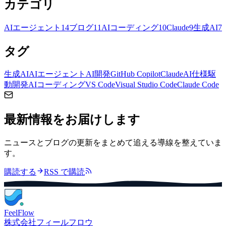
カテゴリ
AIエージェント
14
ブログ
11
AIコーディング
10
Claude
9
生成AI
7
タグ
生成AI
AIエージェント
AI開発
GitHub Copilot
Claude
AI仕様駆
動開発
AIコーディング
VS Code
Visual Studio Code
Claude Code
最新情報をお届けします
ニュースとブログの更新をまとめて追える導線を整えていま
す。
購読する
RSS で購読
FeelFlow
株式会社フィールフロウ