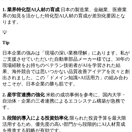
1. 業界特化型AI人材の育成
日本の製造業、金融業、医療業
界の知見を活かした特化型AI人材の育成が差別化要因とな
ります。
💡
Tip
日本企業の強みは「現場の深い業務理解」にあります。私が
ご支援させていただいた自動車部品メーカー様では、30年の
現場経験をお持ちのベテラン技術者がAIを学習された結
果、海外競合では思いつかない品質改善アイデアを次々と創
出されました。この「ドメイン知識×AI活用力」の組み合わ
せこそが、日本企業の勝ち筋です。
2. 産学官連携の強化
米欧の成功事例を参考に、国内大学・
自治体・企業の三者連携によるエコシステム構築が急務で
す。
3. 段階的導入による投資効率化
限られた投資予算を最大限
活用するため、優先度の高い部門から段階的にAI人材育成
を推進する戦略が有効です。