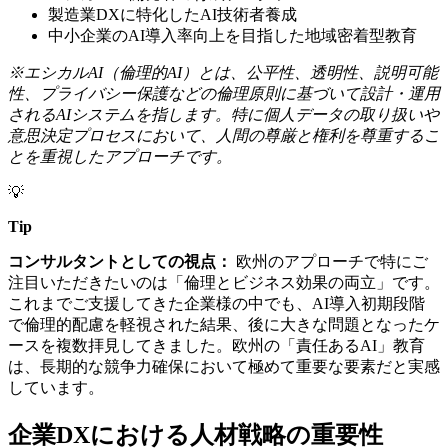
製造業DXに特化したAI技術者養成
中小企業のAI導入率向上を目指した地域密着型教育
※エシカルAI（倫理的AI）とは、公平性、透明性、説明可能
性、プライバシー保護などの倫理原則に基づいて設計・運用
されるAIシステムを指します。特に個人データの取り扱いや
意思決定プロセスにおいて、人間の尊厳と権利を尊重するこ
とを重視したアプローチです。
💡
Tip
コンサルタントとしての視点：
欧州のアプローチで特にご
注目いただきたいのは「倫理とビジネス効果の両立」です。
これまでご支援してきた企業様の中でも、AI導入初期段階
で倫理的配慮を軽視された結果、後に大きな問題となったケ
ースを複数拝見してきました。欧州の「責任あるAI」教育
は、長期的な競争力確保において極めて重要な要素だと実感
しています。
企業DXにおける人材戦略の重要性