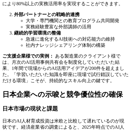
により80%以上の実務活用率を実現することができます。
外部パートナーとの戦略的連携
大学・専門機関との教育プログラム共同開発
実務経験豊富な外部講師の活用
継続的学習環境の整備
急速に進化するAI技術への対応能力の維持
社内ナレッジシェアリング体制の構築
ご支援企業様での実例：
ある製造業のクライアント様で
は、月次のAI活用事例共有会を制度化していただいた結
果、1年間で現場からのAI活用アイデアが200件を超えまし
た。「学習いただいた知識を即座に現場で試行錯誤していた
だける環境」こそが、持続的なスキル向上の鍵です。
日本企業への示唆と競争優位性の確保
日本市場の現状と課題
日本のAI人材育成投資は米欧と比較して遅れているのが現
状です。経済産業省の調査によると、2025年時点でのAI人