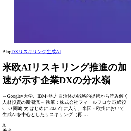
Blog
DX
リスキリング
生成AI
米欧AIリスキリング推進の加
速が示す企業DXの分水嶺
～Google×大学、IBM×地方自治体の戦略的提携から読み解く
人材投資の新潮流～ 執筆：株式会社フィールフロウ 取締役
CTO 岡崎 太 はじめに 2025年に入り、米国・欧州において
生成AIを中心としたリスキリング（再 …
A
著者