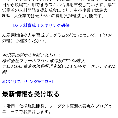
日から現場で活用できるスキル習得を重視しています。厚生
労働省の人材開発支援助成金により、中小企業では最大
80%、大企業では最大65%の費用負担軽減も可能です。
DX人材育成リスキリング研修
AI活用戦略や人材育成プログラムの設計について、ぜひお
気軽にご相談ください。
本記事に関するお問い合わせ：
株式会社フィールフロウ 取締役CTO 岡崎 太
〒150-0043 東京都渋谷区道玄坂1-12-1 渋谷マークシティW22
階
#DX
#リスキリング
#生成AI
最新情報を受け取る
AI活用、仕様駆動開発、プロダクト更新の要点をブログと
ニュースでお届けします。