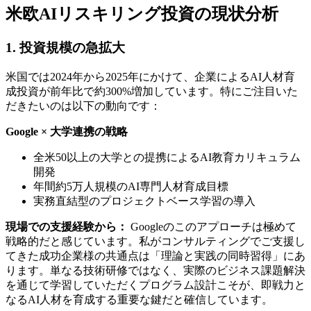
米欧AIリスキリング投資の現状分析
1. 投資規模の急拡大
米国では2024年から2025年にかけて、企業によるAI人材育
成投資が前年比で約300%増加しています。特にご注目いた
だきたいのは以下の動向です：
Google × 大学連携の戦略
全米50以上の大学との提携によるAI教育カリキュラム
開発
年間約5万人規模のAI専門人材育成目標
実務直結型のプロジェクトベース学習の導入
現場での支援経験から：
Googleのこのアプローチは極めて
戦略的だと感じています。私がコンサルティングでご支援し
てきた成功企業様の共通点は「理論と実践の同時習得」にあ
ります。単なる技術研修ではなく、実際のビジネス課題解決
を通じて学習していただくプログラム設計こそが、即戦力と
なるAI人材を育成する重要な鍵だと確信しています。