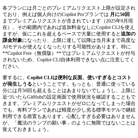
各プランには月ごとのプレミアムリクエスト上限が設定され
ており、例えば個人向けのCopilot Proプランでは
月に50回
までプレミアムリクエストが含まれています（2025年9月現
在）。その範囲内であれば追加料金なしにCopilot CLIを使え
ますが、仮にこれを超えるペースで大量に使用すると
追加の
課金対象
になったり、上限に達して以降は当月末まで高度な
AIモデルが使えなくなったりする可能性があります。特に
**Copilot Free（無償版）**ではプレミアムリクエストが付与
されないため、Copilot CLI自体利用できない点に注意してく
ださい。
要するに、
Copilot CLIは便利な反面、使いすぎるとコスト
が発生しうる
ということです。もっとも、普通に使っている
分には月50回も超えることはあまりないでしょうし、上限に
近づいたらGitHubの設定画面で使用状況を確認することもで
きます。プレミアムリクエストがゼロになってしまった場合
でも、有料プランであれば精度が少し劣る標準モデルで継続
利用できる措置もあります。心配しすぎる必要はありません
が、「魔法のランプの願い事」のように無限ではないことは
覚えておきましょう。