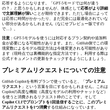
応答するようになります。「GPT-5モードでは何が違う
の？」と思うかもしれませんが、体感として
応答がより詳細
で文脈理解が深い
ことが期待できます。ただし場合によって
は応答に時間がかかったり、まだ完全には最適化されていな
い部分があるかもしれません（なにせプレビュー版ですの
で…）。
注意
：GPT-5モデルを使うには対応するプラン契約や追加料
金が必要になる可能性があります。また、GitHub側でこの環
境変数によるモデル指定方法は今後変更される可能性があり
ます（現時点では裏機能的な指定方法です）。利用する際は
公式ドキュメントの更新をチェックするようにしましょう。
プレミアムリクエストについての注意
GitHub Copilotを有料プランで使っていると、「
プレミアム
リクエスト
」という言葉を目にするかもしれません。これは
Copilotの高度な機能（高度なモデルの利用やチャットなど）
を使うと消費されるリクエスト枠のことです。そして
Copilot CLIでプロンプトを1回送信するごとに、このプレミ
アムリクエストを1つ消費
する仕組みになっています。