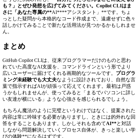
も？」
とぜひ発想を広げてみてください。Copilot CLIはま
さに
「あなた専属の**
AI****アシスタント」**です。ちょ
っとした疑問から本格的なコード作成まで、遠慮せずに色々
話しかけてみることで新たな活用法が見つかるかもしれませ
ん。
まとめ
GitHub Copilot CLIは、従来プログラマーだけのものと思わ
れていた高度なAI支援を、コマンドラインという形でより
広いユーザーに届けてくれる画期的なツールです。
プログラ
ミング未経験でも大丈夫
なように設計されており、自然な言
葉で指示すればAIが頑張って応えてくれます。最初は戸惑
うかもしれませんが、使ってみると「まるでパソコンに詳し
い友達が横にいる」ような心強さを感じられるでしょう。
もちろん魔法のように完璧というわけではなく、提案された
内容は常に吟味する必要がありますし、ときには的外れな回
答をすることもあります。しかしそれも含めて
AI**
と対話
しながら問題解決していくプロセス自体が、きっと楽しい学
びの体験**になるはずです。