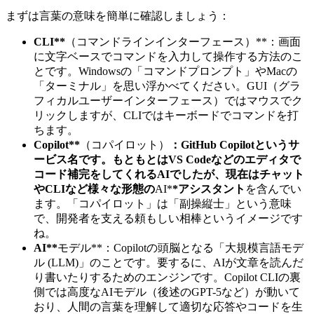
まずは言葉の意味を簡単に確認しましょう：
CLI**
（コマンドラインインターフェース）**：画面
に文字ベースでコマンドを入力して操作する方法のこ
とです。Windowsの「コマンドプロンプト」やMacの
「ターミナル」を思い浮かべてください。GUI（グラ
フィカルユーザーインターフェース）ではマウスでク
リックしますが、CLIではキーボードでコマンドを打
ちます。
Copilot**
（コパイロット）
：GitHub Copilotというサ
ービス名です。もともとはVS Codeなどのエディタで
コード補完をしてくれるAIでしたが、現在はチャット
やCLIなど様々な形態の
AI*
*アシスタント
を含んでい
ます。「コパイロット」は「副操縦士」という意味
で、開発者を支える頼もしい相棒というイメージです
ね。
AI**
モデル**：Copilotの頭脳となる「大規模言語モデ
ル (LLM)」のことです。要するに、AIが文章を読んだ
り書いたりするためのエンジンです。Copilot CLIの裏
側では高度なAIモデル（後述のGPT-5など）が動いて
おり、人間の言葉を理解して適切な応答やコードを生