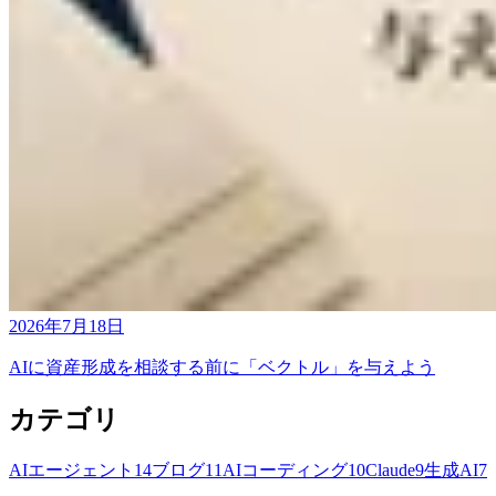
2026年7月18日
AIに資産形成を相談する前に「ベクトル」を与えよう
カテゴリ
AIエージェント
14
ブログ
11
AIコーディング
10
Claude
9
生成AI
7