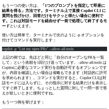
もう一つの使い方は、
「1つのプロンプトを指定して即座に
結果を得る」
方法です。ターミナル上で直接 Copilot CLI に
質問を投げかけ、回答だけをサクッと得たい場合に便利で
す。これは対話モードを経由せず
一発で処理して終了するモ
ード
といえます。
使い方は簡単で、ターミナルで次のように -p オプションを
付けてコマンドを実行します：
copilot -p "List my open PRs" --allow-all-tools
上記の例では、先ほどと同じ「自分のオープンなPRを一覧
して」という依頼を1回だけ送っています。–allow-all-tools は
Copilotに必要なコマンド実行を自動許可するオプションです
が、内容を確認したい場合は省略もできます（対話的に許可
を求められます）。コマンドを実行すると、Copilot CLIは対
話モードには入らずに、その指示に対する結果だけを表示し
てすぐ終了します。ちょっとした質問に対して一問一答で答
えが欲しいときに便利ですね。
もう一つ例を挙げます：