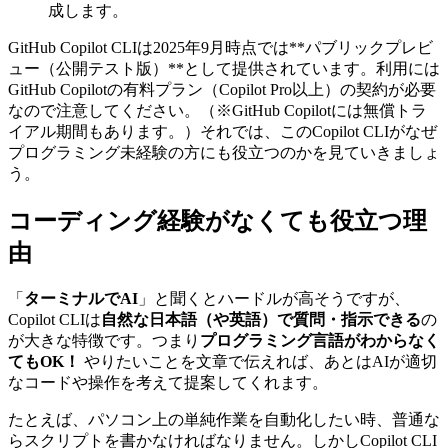
成します。
GitHub Copilot CLIは2025年9月時点では**パブリックプレビ
ュー（公開テスト版）**として提供されています。利用には
GitHub Copilotの有料プラン（Copilot Pro以上）の契約が必要
なので注意してください。（※GitHub Copilotには無償トラ
イアル期間もあります。）それでは、このCopilot CLIがなぜ
プログラミング未経験の方にも役立つのかを見ていきましょ
う。
コーディング経験がなくても役立つ理
由
「
ターミナルでAI
」と聞くとハードルが高そうですが、
Copilot CLIは
自然な日本語（や英語）で質問・指示できる
の
が大きな特徴です。つまり
プログラミング言語がわからなく
てもOK！
やりたいことを文章で伝えれば、あとはAIが適切
なコードや操作を考えて提案してくれます。
たとえば、パソコン上の単純作業を自動化したい時、普通な
らスクリプトを書かなければなりません。しかしCopilot CLI