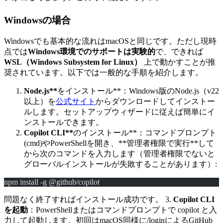
Windowsの場合
Windowsでも基本的な流れはmacOSと同じです。ただし現時
点では
Windows環境でのサポートは実験的
で、できれば
WSL（Windows Subsystem for Linux）
上で動かすことが推
奨されています。以下では一般的な手順を紹介します。
Node.js**
をインストール**：Windows版のNode.js（v22
以上）を
公式サイト
からダウンロードしてインストー
ルします。セットアップウィザードに従えば簡単にイ
ンストールできます。
Copilot CLI**
のインストール**：コマンドプロンプト
(cmd)やPowerShellを開き、**管理者権限で実行**して
から次のコマンドを入力します（管理者権限でないと
グローバルインストールが失敗することがあります）:
npm install -g @github/copilot
問題なく終了すればインストール成功です。 3.
Copilot CLI
を起動
：PowerShellまたはコマンドプロンプトで copilot と入
力して起動します。初回はmacOS同様に/loginによるGitHub