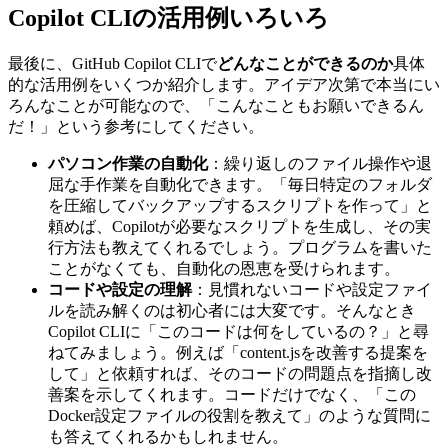
Copilot CLIの活用例いろいろ
最後に、GitHub Copilot CLIで
どんなことができるのか
具体
的な活用例をいくつか紹介します。アイデア次第で本当にい
ろんなことが可能なので、「こんなこともお願いできるん
だ！」という参考にしてください。
パソコン作業の自動化
：繰り返しのファイル操作や退
屈な手作業を自動化できます。「毎日特定のフォルダ
を圧縮してバックアップするスクリプトを作って」と
頼めば、Copilotが必要なスクリプトを生成し、その実
行方法も教えてくれるでしょう。プログラムを書いた
ことがなくても、自動化の恩恵を受けられます。
コードや設定の理解
：見慣れないコードや設定ファイ
ルを読み解くのは初心者には大変です。そんなとき
Copilot CLIに「このコードは何をしているの？」と尋
ねてみましょう。例えば「content.jsを改善する提案を
して」と依頼すれば、そのコードの問題点を指摘し改
善案を示してくれます。コードだけでなく、「この
Docker設定ファイルの役割を教えて」のような質問に
も答えてくれるかもしれません。