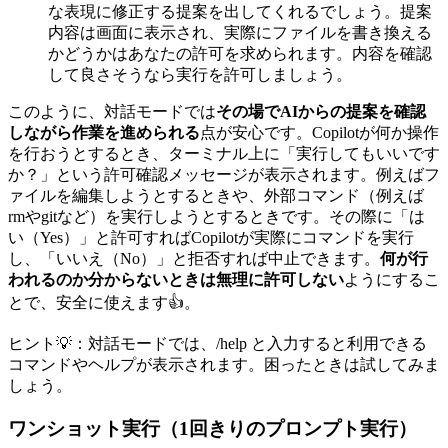
な表現に修正する提案を出してくれるでしょう。提案
内容は画面に表示され、実際にファイルを書き換える
かどうかはあなたの許可を求められます。内容を確認
して良さそうなら実行を許可しましょう。
このように、対話モードでは
その場でAIからの提案を確認
しながら作業を進められる
点が安心です。Copilotが何か操作
を行おうとするとき、ターミナル上に「実行してもいいです
か？」という許可確認メッセージが表示されます。例えばフ
ァイルを編集しようとするときや、外部コマンド（例えば
rmやgitなど）を実行しようとするときです。その際に「は
い（Yes）」と許可すればCopilotが実際にコマンドを実行
し、「いいえ（No）」と拒否すれば中止できます。
何が行
われるのか分からないときは無理に許可しない
ようにするこ
とで、安全に使えます👍。
ヒント💡：対話モードでは、/help と入力すると利用できる
コマンドやヘルプが表示されます。困ったときは試してみま
しょう。
ワンショット実行（1回きりのプロンプト実行）