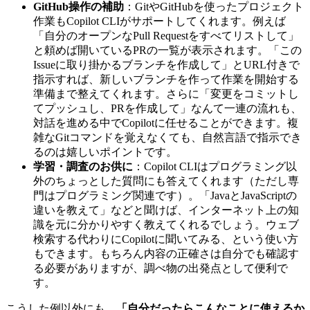
GitHub操作の補助
：GitやGitHubを使ったプロジェクト
作業もCopilot CLIがサポートしてくれます。例えば
「自分のオープンなPull Requestをすべてリストして」
と頼めば開いているPRの一覧が表示されます。「この
Issueに取り掛かるブランチを作成して」とURL付きで
指示すれば、新しいブランチを作って作業を開始する
準備まで整えてくれます。さらに「変更をコミットし
てプッシュし、PRを作成して」なんて一連の流れも、
対話を進める中でCopilotに任せることができます。複
雑なGitコマンドを覚えなくても、自然言語で指示でき
るのは嬉しいポイントです。
学習・調査のお供に
：Copilot CLIはプログラミング以
外のちょっとした質問にも答えてくれます（ただし専
門はプログラミング関連です）。「JavaとJavaScriptの
違いを教えて」などと聞けば、インターネット上の知
識を元に分かりやすく教えてくれるでしょう。ウェブ
検索する代わりにCopilotに聞いてみる、という使い方
もできます。もちろん内容の正確さは自分でも確認す
る必要がありますが、調べ物の出発点として便利で
す。
こうした例以外にも、
「自分だったらこんなことに使えるか