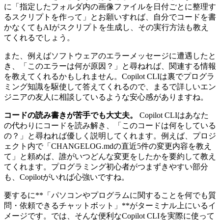
に「指定したフォルダ内の画像ファイルを日付ごとに整理す
るスクリプトを作って」とお願いすれば、自分でコードを書
かなくてもAIがスクリプトを生成し、その実行方法も教え
てくれるでしょう。
また、例えばソフトウェアのエラーメッセージに遭遇したと
き、「このエラーは何が原因？」と尋ねれば、関連する情報
を教えてくれるかもしれません。Copilot CLIは裏でプログラ
ミング知識を駆使して答えてくれるので、まるで詳しいエン
ジニアの友人に相談しているような安心感がありますね。
コードの読み書きが苦手でも大丈夫。
Copilot CLIはあなた
の代わりにコードを読み解き、「このコードは何をしている
の？」と尋ねれば優しく説明してくれます。例えば、プロジ
ェクト内で「CHANGELOG.mdの直近5件の変更内容を教え
て」と頼めば、誰がいつどんな変更をしたかを要約して教え
てくれます。プログラミング初心者がつまずきやすい部分
も、Copilotがいれば心強いですね。
要するに**「パソコンやプログラムに関することを何でも質
問・依頼できるチャットボット」**がターミナル上にいるイ
メージです。では、そんな便利なCopilot CLIを実際に使って