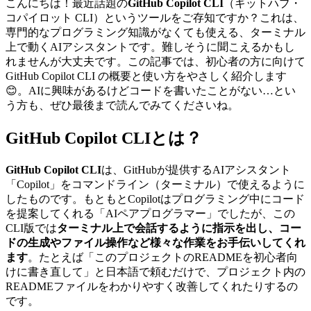
こんにちは！最近話題の
GitHub Copilot CLI
（ギットハブ・
コパイロット CLI）というツールをご存知ですか？これは、
専門的なプログラミング知識がなくても使える、ターミナル
上で動くAIアシスタントです。難しそうに聞こえるかもし
れませんが大丈夫です。この記事では、初心者の方に向けて
GitHub Copilot CLI の概要と使い方をやさしく紹介します
😊。AIに興味があるけどコードを書いたことがない…とい
う方も、ぜひ最後まで読んでみてくださいね。
GitHub Copilot CLIとは？
GitHub Copilot CLI
は、GitHubが提供するAIアシスタント
「Copilot」をコマンドライン（ターミナル）で使えるように
したものです。もともとCopilotはプログラミング中にコード
を提案してくれる「AIペアプログラマー」でしたが、この
CLI版では
ターミナル上で会話するように指示を出し、コー
ドの生成やファイル操作など様々な作業をお手伝いしてくれ
ます
。たとえば「このプロジェクトのREADMEを初心者向
けに書き直して」と日本語で頼むだけで、プロジェクト内の
READMEファイルをわかりやすく改善してくれたりするの
です。