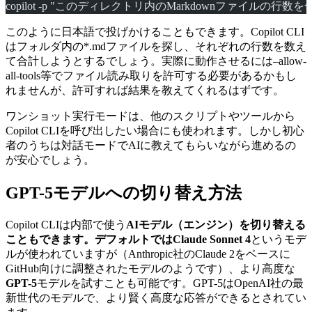
copilot -p "このディレクトリ内のMarkdownファイルの行数
このように日本語で投げかけることもできます。Copilot CLI
はフォルダ内の*.mdファイルを探し、それぞれの行数を数え
て合計しようとするでしょう。実際に動作させるには–allow-
all-tools等でファイル読み取りを許可する必要があるかもし
れませんが、許可すれば結果を教えてくれるはずです。
ワンショット実行モードは、他のスクリプトやツールから
Copilot CLIを呼び出したい場合にも使われます。しかし初心
者のうちは対話モードでAIに教えてもらいながら進めるの
が安心でしょう。
GPT-5モデルへの切り替え方法
Copilot CLIは内部で使う
AIモデル（エンジン）
を切り替える
こともできます。デフォルトでは
Claude Sonnet 4
というモデ
ルが使われていますが（Anthropic社のClaude 2をベースに
GitHub向けに調整されたモデルのようです）、より高度な
GPT-5
モデルを試すことも可能です。GPT-5はOpenAI社の最
新世代のモデルで、より賢く高度な応答ができるとされてい