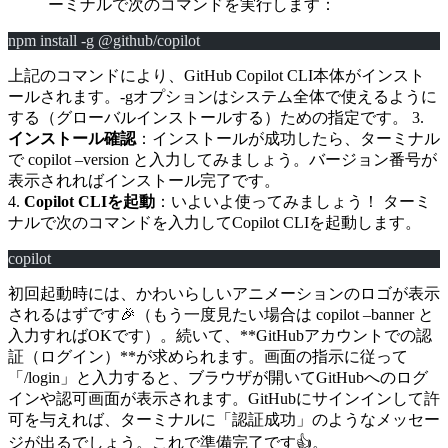
ーミナルで次のコマンドを実行します：
npm install -g @github/copilot
上記のコマンドにより、GitHub Copilot CLI本体がインスト
ールされます。-gオプションはシステム全体で使えるように
する（グローバルインストールする）ための指定です。 3.
インストール確認
：インストールが成功したら、ターミナル
で copilot –version と入力してみましょう。バージョン番号が
表示されればインストール完了です。
4.
Copilot CLIを起動
：いよいよ使ってみましょう！ ターミ
ナルで次のコマンドを入力してCopilot CLIを起動します。
copilot
初回起動時には、かわいらしいアニメーションのロゴが表示
されるはずです🎉（もう一度見たい場合は copilot –banner と
入力すればOKです）。続いて、**GitHubアカウントでの認
証（ログイン）**が求められます。画面の指示に従って
「/login」と入力すると、ブラウザが開いてGitHubへのログ
インや認可画面が表示されます。GitHubにサインインして許
可を与えれば、ターミナルに「認証成功」のようなメッセー
ジが出るでしょう。これで準備完了です👍。