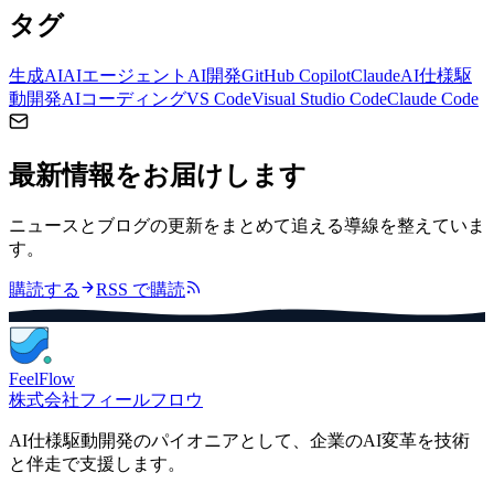
タグ
生成AI
AIエージェント
AI開発
GitHub Copilot
Claude
AI仕様駆
動開発
AIコーディング
VS Code
Visual Studio Code
Claude Code
最新情報をお届けします
ニュースとブログの更新をまとめて追える導線を整えていま
す。
購読する
RSS で購読
FeelFlow
株式会社フィールフロウ
AI仕様駆動開発のパイオニアとして、企業のAI変革を技術
と伴走で支援します。