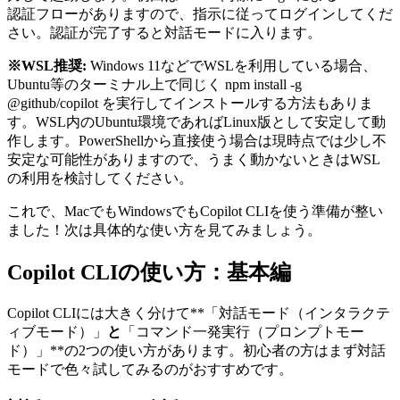
認証フローがありますので、指示に従ってログインしてくだ
さい。認証が完了すると対話モードに入ります。
※WSL推奨:
Windows 11などでWSLを利用している場合、
Ubuntu等のターミナル上で同じく npm install -g
@github/copilot を実行してインストールする方法もありま
す。WSL内のUbuntu環境であればLinux版として安定して動
作します。PowerShellから直接使う場合は現時点では少し不
安定な可能性がありますので、うまく動かないときはWSL
の利用を検討してください。
これで、MacでもWindowsでもCopilot CLIを使う準備が整い
ました！次は具体的な使い方を見てみましょう。
Copilot CLIの使い方：基本編
Copilot CLIには大きく分けて**「対話モード（インタラクテ
ィブモード）」
と
「コマンド一発実行（プロンプトモー
ド）」**の2つの使い方があります。初心者の方はまず対話
モードで色々試してみるのがおすすめです。