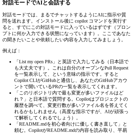
対話モードでAIと会話する
対話モードでは、まるでチャットするようにAIに指示や質
問を送れます。インストール後に copilot コマンドを実行す
ると、すでにこの対話モードに入っているはずです（プロン
プトに何か入力できる状態になっています）。ここであなた
の聞きたいことや依頼したい内容を入力してみましょう。
例えば：
「List my open PRs」と英語で入力してみる（日本語で
も大丈夫です）。これは自分のオープンなPull Request
を一覧表示して、という意味の指示です。すると
Copilot CLIがGitHubと通信し、あなたのGitHubアカウ
ントで開いているPRの一覧を表示してくれます。
「このリポジトリ内で最も変更が多いファイルはど
れ？」と日本語で質問する。Copilotはプロジェクトの
履歴を調べて、変更行数が多いファイル名を答えてく
れるかもしれません（高度な指示ですが、AIが頑張っ
て解析してくれるでしょう）。
「README.mdを初心者向けに優しく書き直して」と
頼む。CopilotがREADME.mdの内容を読み取り、平易