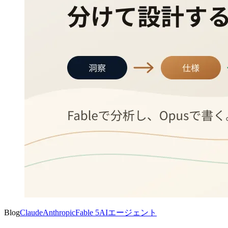
Blog
Claude
Anthropic
Fable 5
AIエージェント