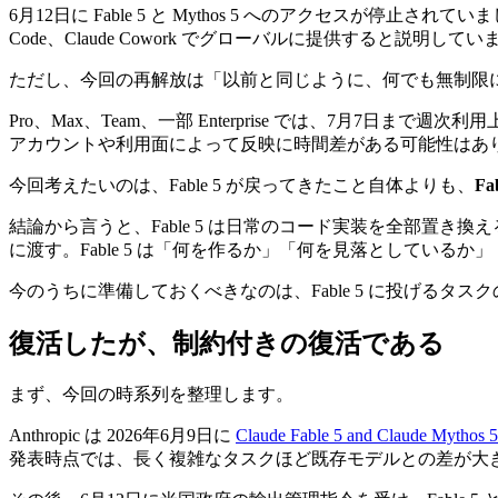
6月12日に Fable 5 と Mythos 5 へのアクセスが停止されていました
Code、Claude Cowork でグローバルに提供すると説明してい
ただし、今回の再解放は「以前と同じように、何でも無制限
Pro、Max、Team、一部 Enterprise では、7月7日まで週
アカウントや利用面によって反映に時間差がある可能性はありま
今回考えたいのは、Fable 5 が戻ってきたこと自体よりも、
F
結論から言うと、Fable 5 は日常のコード実装を全部置き換
に渡す。Fable 5 は「何を作るか」「何を見落としている
今のうちに準備しておくべきなのは、Fable 5 に投げるタス
復活したが、制約付きの復活である
まず、今回の時系列を整理します。
Anthropic は 2026年6月9日に
Claude Fable 5 and Claude Mythos 5
発表時点では、長く複雑なタスクほど既存モデルとの差が大