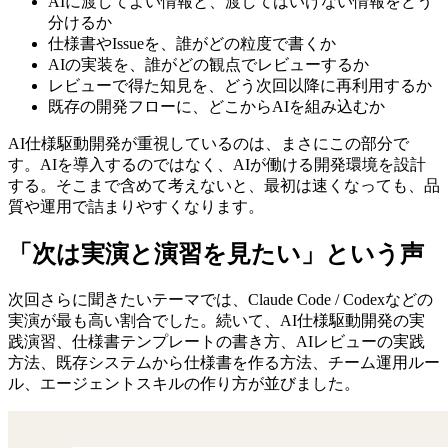
AIに渡してよい情報と、渡してはいけない情報をどう
分けるか
仕様書やIssueを、誰がどの粒度で書くか
AIの実装を、誰がどの観点でレビューするか
レビューで得た知見を、どう次回以降に再利用するか
既存の開発フローに、どこからAIを組み込むか
AI仕様駆動開発が重視しているのは、まさにこの部分で
す。AIを導入するのではなく、AIが働ける開発環境を設計
する。そこまで含めて考えないと、最初は速くなっても、品
質や運用で詰まりやすくなります。
「次は実演と演習を見たい」という声
次回さらに聞きたいテーマでは、Claude Code / Codexなどの
実演が最も高い割合でした。続いて、AI仕様駆動開発の実
践演習、仕様書テンプレートの書き方、AIレビューの実践
方法、既存システムから仕様書を作る方法、チーム運用ルー
ル、エージェントスキルの作り方が並びました。