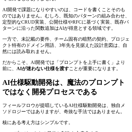
AI開発で課題になりやすいのは、コードを書くことそのも
のではありません。むしろ、既知のパターンの組み合わせ、
定型的なCRUD実装、公開仕様やRFCに基づく実装、既存パ
ターンに沿った関数追加はAIが得意とする領域です。
一方で、未記載の要件、チーム固有の暗黙の契約、プロジェ
クト特有のドメイン用語、3年先を見据えた設計意図は、自
然には読み取れません。
だからこそ、AI開発では「プロンプトを上手に書く」より
前に、
AIが迷わない仕様を渡す
ことが重要になります。
AI仕様駆動開発は、魔法のプロンプト
ではなく開発プロセスである
フィールフロウが提唱しているAI仕様駆動開発は、独自メ
ソドロジーではありますが、奇抜な手法ではありません。
核にある考え方はシンプルです。