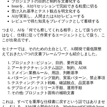
プロジェクトの目的と制約を文書化する
Issueを、AIが1セッションで完結できる粒度に切る
受け入れ基準とテスト観点を明文化する
AIが実装し、人間またはAIがレビューする
レビューで得た知見をプレイブックとして蓄積する
つまり、AIを「何でも察してくれる相手」として扱うので
はなく、仕様に従って作業するエージェントとして扱う。こ
こが出発点です。
セミナーでは、そのための土台として、AI開発で最低限整
えておきたい7つの文書フレームワークも紹介しました。
プロジェクト: ビジョン、目的、要件定義
アーキテクチャ: システム設計、制約、ADR
ドメイン: 業務ルール、用語、判断基準
パターン: コーディング規約、実装パターン、禁止事項
テスティング: テスト戦略、確認観点、品質基準
デプロイメント: リリース手順、運用手順
その他: プロジェクト固有の補助文書
これは、すべてを重厚な仕様書に戻すという話ではありませ
ん。むしろ、AIが迷う部分だけを、MarkdownやGitHub Issue