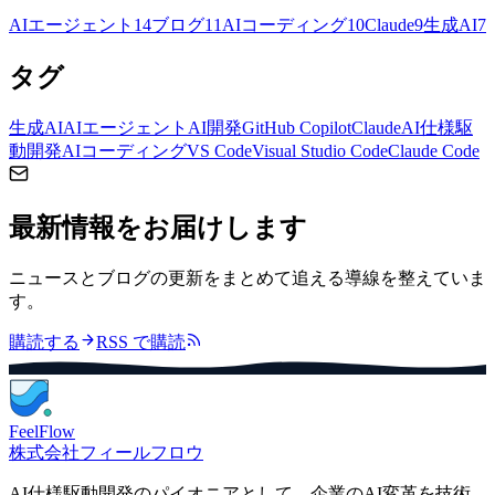
AIエージェント
14
ブログ
11
AIコーディング
10
Claude
9
生成AI
7
タグ
生成AI
AIエージェント
AI開発
GitHub Copilot
Claude
AI仕様駆
動開発
AIコーディング
VS Code
Visual Studio Code
Claude Code
最新情報をお届けします
ニュースとブログの更新をまとめて追える導線を整えていま
す。
購読する
RSS で購読
FeelFlow
株式会社フィールフロウ
AI仕様駆動開発のパイオニアとして、企業のAI変革を技術