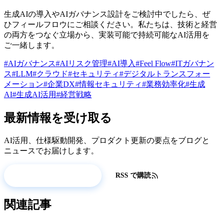
生成AIの導入やAIガバナンス設計をご検討中でしたら、ぜ
ひフィールフロウにご相談ください。私たちは、技術と経営
の両方をつなぐ立場から、実装可能で持続可能なAI活用を
ご一緒します。
#AIガバナンス
#AIリスク管理
#AI導入
#Feel Flow
#ITガバナン
ス
#LLM
#クラウド
#セキュリティ
#デジタルトランスフォー
メーション
#企業DX
#情報セキュリティ
#業務効率化
#生成
AI
#生成AI活用
#経営戦略
最新情報を受け取る
AI活用、仕様駆動開発、プロダクト更新の要点をブログと
ニュースでお届けします。
更新情報を受け取る
RSS で購読
関連記事