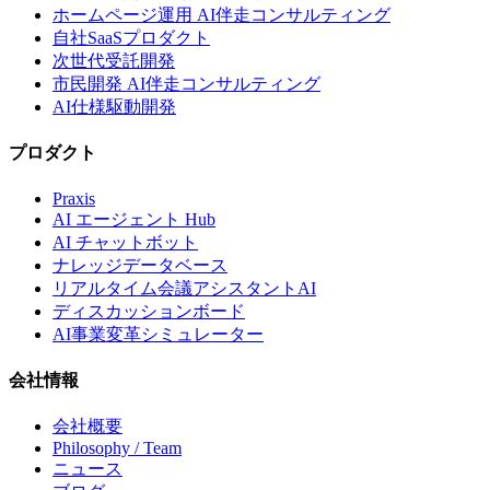
ホームページ運用 AI伴走コンサルティング
自社SaaSプロダクト
次世代受託開発
市民開発 AI伴走コンサルティング
AI仕様駆動開発
プロダクト
Praxis
AI エージェント Hub
AI チャットボット
ナレッジデータベース
リアルタイム会議アシスタントAI
ディスカッションボード
AI事業変革シミュレーター
会社情報
会社概要
Philosophy / Team
ニュース