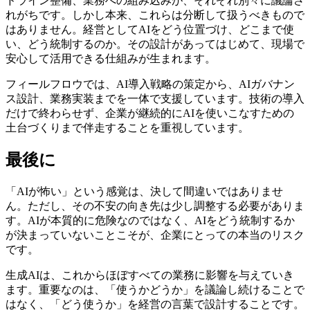
ドライン整備、業務への組み込みが、それぞれ別々に議論さ
れがちです。しかし本来、これらは分断して扱うべきもので
はありません。経営としてAIをどう位置づけ、どこまで使
い、どう統制するのか。その設計があってはじめて、現場で
安心して活用できる仕組みが生まれます。
フィールフロウでは、AI導入戦略の策定から、AIガバナン
ス設計、業務実装までを一体で支援しています。技術の導入
だけで終わらせず、企業が継続的にAIを使いこなすための
土台づくりまで伴走することを重視しています。
最後に
「AIが怖い」という感覚は、決して間違いではありませ
ん。ただし、その不安の向き先は少し調整する必要がありま
す。AIが本質的に危険なのではなく、AIをどう統制するか
が決まっていないことこそが、企業にとっての本当のリスク
です。
生成AIは、これからほぼすべての業務に影響を与えていき
ます。重要なのは、「使うかどうか」を議論し続けることで
はなく、「どう使うか」を経営の言葉で設計することです。