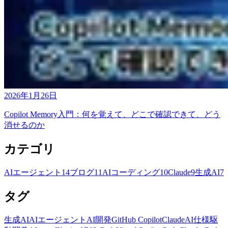
2026年1月26日
Copilot Memory入門：何を覚えて、どこで確認できて、どう
消せるのか
カテゴリ
AIエージェント
14
ブログ
11
AIコーディング
10
Claude
9
生成AI
7
タグ
生成AI
AIエージェント
AI開発
GitHub Copilot
Claude
AI仕様駆