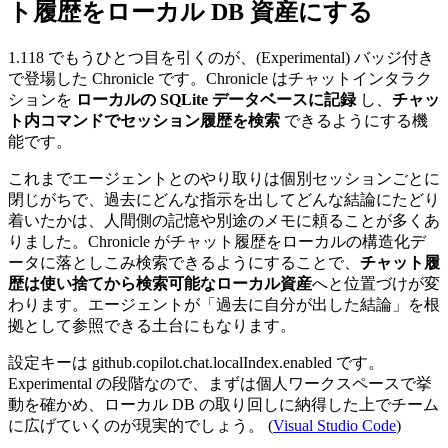
ト履歴をローカル DB 資産にする
1.118 でもうひとつ目を引くのが、
(Experimental)
バッジ付き
で登場した Chronicle です。Chronicle はチャットインタラク
ションを
ローカルの SQLite データベースに記録
し、
チャッ
ト内コマンドでセッション履歴を検索
できるようにする機
能です。
これまでエージェントとのやり取りは個別セッションごとに
閉じがちで、過去にどんな指示を出してどんな結論にたどり
着いたかは、人間側の記憶や別途のメモに頼ることが多くあ
りました。Chronicle がチャット履歴をローカルの構造化デ
ータに落としこみ検索できるようにすることで、
チャット履
歴は使い捨てから検索可能なローカル資産
へと位置づけが変
わります。エージェントが「過去に自分が出した結論」を根
拠として参照できる土台にもなります。
設定キーは
github.copilot.chat.localIndex.enabled
です。
Experimental の段階なので、まずは個人ワークスペースで挙
動を確かめ、ローカル DB の取り回しに納得した上でチーム
に広げていくのが現実的でしょう。 (
Visual Studio Code
)