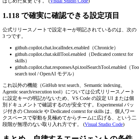
はじめた変更です。 (
Visual Studio Code
)
1.118 で確実に確認できる設定項目
公式リリースノートで設定キーが明記されているのは、次の
3 つです。
github.copilot.chat.localIndex.enabled
（Chronicle）
github.copilot.chat.skillTool.enabled
（Dedicated context for
skills）
github.copilot.chat.responsesApi.toolSearchTool.enabled
（Too
search tool / OpenAI モデル）
これ以外の機能（GitHub text search、Semantic indexing、
Agentic search/execution tool）については公式リリースノート
に設定キーの明記がないため、VS Code の設定 UI または個
別ドキュメントで確認するのが安全です。Experimental バッ
ジ付きの Chronicle や Dedicated context for skills は、個人ワー
クスペースで挙動を見極めてからチームに広げる、という二
段階が無理のない取り入れ方です。 (
Visual Studio Code
)
まとめ – 自律するエージェントの条件