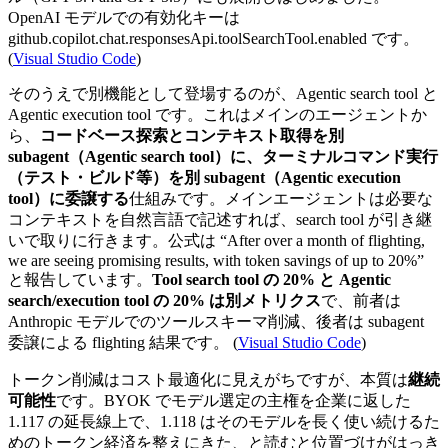
OpenAI モデルでの有効化キーは
github.copilot.chat.responsesApi.toolSearchTool.enabled
です。
(
Visual Studio Code
)
そのうえで別機能として登場するのが、Agentic search tool と
Agentic execution tool です。これはメインのエージェントか
ら、
コードベース探索とコンテキスト取得を別
subagent（Agentic search tool）に、ターミナルコマンド実行
（テスト・ビルド等）を別 subagent（Agentic execution
tool）に委譲する
仕組みです。メインエージェントは必要な
コンテキストを自然言語で記述すれば、search tool が引き継
いで取りに行きます。公式は “After over a month of flighting,
we are seeing promising results, with token savings of up to 20%”
と報告しています。
Tool search tool の 20% と Agentic
search/execution tool の 20% は別メトリクス
で、前者は
Anthropic モデルでのツールスキーマ削減、後者は subagent
委譲による flighting 結果です。 (
Visual Studio Code
)
トークン削減はコスト最適化に見えがちですが、本質は
継続
可能性
です。BYOK でモデル選定の主権を企業に返した
1.117 の延長線上で、1.118 はそのモデルを長く使い続けるた
めのトークン経済を整えにきた、と読むと位置づけがはっき