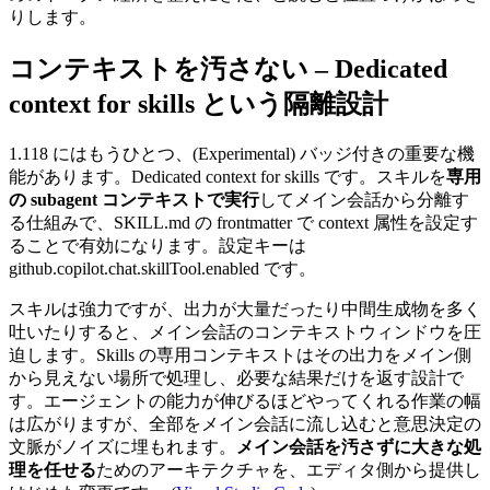
りします。
コンテキストを汚さない – Dedicated
context for skills という隔離設計
1.118 にはもうひとつ、
(Experimental)
バッジ付きの重要な機
能があります。Dedicated context for skills です。スキルを
専用
の subagent コンテキストで実行
してメイン会話から分離す
る仕組みで、
SKILL.md
の frontmatter で
context
属性を設定す
ることで有効になります。設定キーは
github.copilot.chat.skillTool.enabled
です。
スキルは強力ですが、出力が大量だったり中間生成物を多く
吐いたりすると、メイン会話のコンテキストウィンドウを圧
迫します。Skills の専用コンテキストはその出力をメイン側
から見えない場所で処理し、必要な結果だけを返す設計で
す。エージェントの能力が伸びるほどやってくれる作業の幅
は広がりますが、全部をメイン会話に流し込むと意思決定の
文脈がノイズに埋もれます。
メイン会話を汚さずに大きな処
理を任せる
ためのアーキテクチャを、エディタ側から提供し