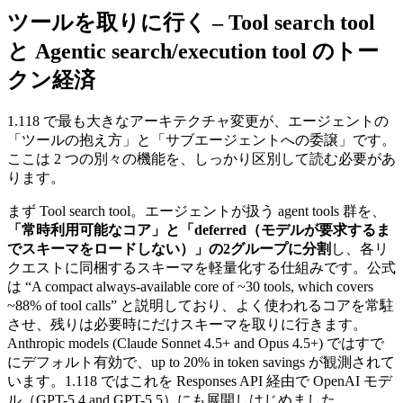
ツールを取りに行く – Tool search tool
と Agentic search/execution tool のトー
クン経済
1.118 で最も大きなアーキテクチャ変更が、エージェントの
「ツールの抱え方」と「サブエージェントへの委譲」です。
ここは 2 つの別々の機能を、しっかり区別して読む必要があ
ります。
まず Tool search tool。エージェントが扱う agent tools 群を、
「常時利用可能なコア」と「deferred（モデルが要求するま
でスキーマをロードしない）」の2グループに分割
し、各リ
クエストに同梱するスキーマを軽量化する仕組みです。公式
は “A compact always-available core of ~30 tools, which covers
~88% of tool calls” と説明しており、よく使われるコアを常駐
させ、残りは必要時にだけスキーマを取りに行きます。
Anthropic models (Claude Sonnet 4.5+ and Opus 4.5+) ではすで
にデフォルト有効で、
up to 20% in token savings
が観測されて
います。1.118 ではこれを Responses API 経由で OpenAI モデ
ル（GPT-5.4 and GPT-5.5）にも展開しはじめました。