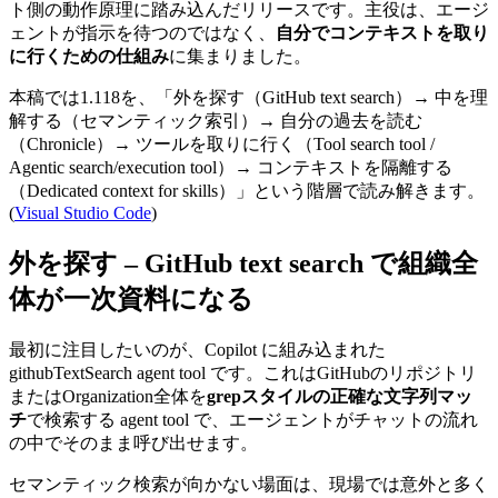
ト側の動作原理に踏み込んだリリースです。主役は、エージ
ェントが指示を待つのではなく、
自分でコンテキストを取り
に行くための仕組み
に集まりました。
本稿では1.118を、「外を探す（GitHub text search）→ 中を理
解する（セマンティック索引）→ 自分の過去を読む
（Chronicle）→ ツールを取りに行く（Tool search tool /
Agentic search/execution tool）→ コンテキストを隔離する
（Dedicated context for skills）」という階層で読み解きます。
(
Visual Studio Code
)
外を探す – GitHub text search で組織全
体が一次資料になる
最初に注目したいのが、Copilot に組み込まれた
githubTextSearch
agent tool です。これはGitHubのリポジトリ
またはOrganization全体を
grepスタイルの正確な文字列マッ
チ
で検索する agent tool で、エージェントがチャットの流れ
の中でそのまま呼び出せます。
セマンティック検索が向かない場面は、現場では意外と多く