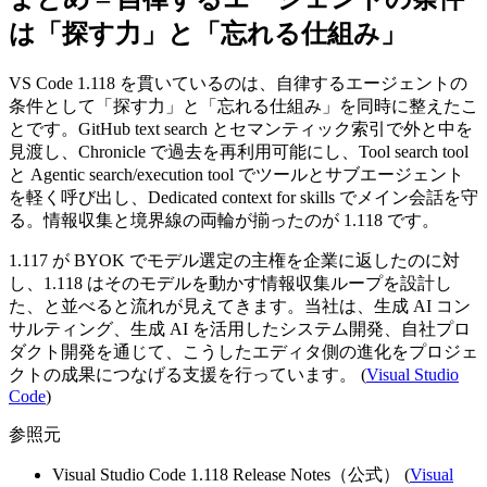
は「探す力」と「忘れる仕組み」
VS Code 1.118 を貫いているのは、自律するエージェントの
条件として「探す力」と「忘れる仕組み」を同時に整えたこ
とです。GitHub text search とセマンティック索引で外と中を
見渡し、Chronicle で過去を再利用可能にし、Tool search tool
と Agentic search/execution tool でツールとサブエージェント
を軽く呼び出し、Dedicated context for skills でメイン会話を守
る。情報収集と境界線の両輪が揃ったのが 1.118 です。
1.117 が BYOK でモデル選定の主権を企業に返したのに対
し、1.118 はそのモデルを動かす情報収集ループを設計し
た、と並べると流れが見えてきます。当社は、生成 AI コン
サルティング、生成 AI を活用したシステム開発、自社プロ
ダクト開発を通じて、こうしたエディタ側の進化をプロジェ
クトの成果につなげる支援を行っています。 (
Visual Studio
Code
)
参照元
Visual Studio Code 1.118 Release Notes（公式） (
Visual