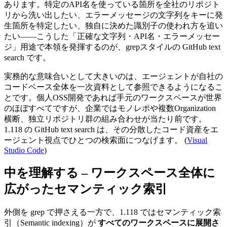
あります。特定のAPI名を使っている箇所を全社のリポジト
リから洗い出したい、エラーメッセージの文字列をキーに発
生箇所を特定したい、独自に決めた識別子の使われ方を追い
たい——こうした「正確な文字列・API名・エラーメッセー
ジ」用途で本領を発揮するのが、grepスタイルの GitHub text
search です。
実務的な意味合いとして大きいのは、エージェントが自社の
コードベース全体を一次資料として参照できるようになるこ
とです。個人OSS開発であれば手元のワークスペースが世界
のほぼすべてですが、企業ではモノレポや複数Organization
横断、独立リポジトリ群の組み合わせが当たり前です。
1.118 の GitHub text search は、その分散したコード資産をエ
ージェント視点でひとつの検索面につなげます。 (
Visual
Studio Code
)
中を理解する – ワークスペース全体に
広がったセマンティック索引
外側を grep で押さえる一方で、1.118 ではセマンティック索
引（Semantic indexing）が
すべてのワークスペースに展開さ