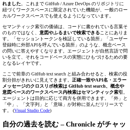
れました
。これまで GitHub / Azure DevOps のリポジトリに
紐づくワークスペースに限定されていた機能が、一般のロー
カルワークスペースでも使えるようになっています。
セマンティック索引の価値は、コードに書かれている言葉そ
のものではなく、
意図やふるまいで検索できる
ことにありま
す。「セッショントークンを検証している箇所」「ユーザー
登録時に外部APIを呼んでいる箇所」のような、概念ベース
の問いに答えやすくなります。エージェントが自然言語で問
いを立て、それをコードベースの実態にひもづけるための要
となるレイヤです。
ここで前章の GitHub text search と組み合わせると、検索の役
割分担がきれいに見えてきます。
正確一致やAPI名・エラー
メッセージのクロスリポ検索は GitHub text search、概念や
意図ベースのワークスペース内検索はセマンティック索引
。
エージェントは目的に応じて両方を併用できます。「外」と
「中」、「文字列」と「意味」が対称に並んだリリースで
す。 (
Visual Studio Code
)
自分の過去を読む – Chronicle がチャッ