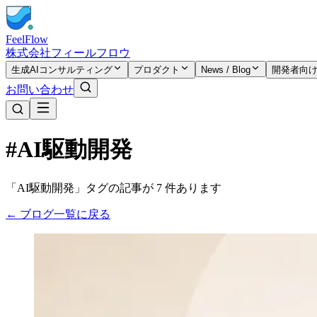
FeelFlow
株式会社フィールフロウ
生成AIコンサルティング
プロダクト
News / Blog
開発者向
お問い合わせ
#AI駆動開発
「AI駆動開発」タグの記事が 7 件あります
← ブログ一覧に戻る