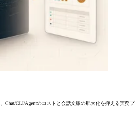
落とさず、Chat/CLI/Agentのコストと会話文脈の肥大化を抑える実務プ