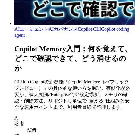
AIエージェント
AIガバナンス
Copilot CLI
Copilot coding
agent
Copilot Memory入門：何を覚えて、
どこで確認できて、どう消せるの
か
GitHub Copilotの新機能「Copilot Memory（パブリック
プレビュー）」の具体的な使い方を解説。有効化が必
要か、個人/組織/Enterpriseでの設定場所、メモリの確
認・削除方法、リポジトリ単位で“覚える”仕組みと安
全な運用ポイントまで、利用者目線で整理します。
A
著者
AI侍