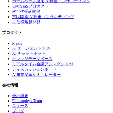
ホームページ運用 AI伴走コンサルティング
自社SaaSプロダクト
次世代受託開発
市民開発 AI伴走コンサルティング
AI仕様駆動開発
プロダクト
Praxis
AI エージェント Hub
AI チャットボット
ナレッジデータベース
リアルタイム会議アシスタントAI
ディスカッションボード
AI事業変革シミュレーター
会社情報
会社概要
Philosophy / Team
ニュース
ブログ