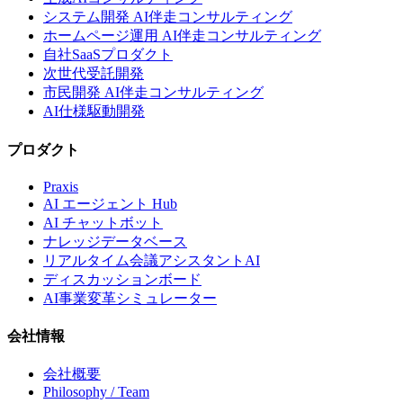
システム開発 AI伴走コンサルティング
ホームページ運用 AI伴走コンサルティング
自社SaaSプロダクト
次世代受託開発
市民開発 AI伴走コンサルティング
AI仕様駆動開発
プロダクト
Praxis
AI エージェント Hub
AI チャットボット
ナレッジデータベース
リアルタイム会議アシスタントAI
ディスカッションボード
AI事業変革シミュレーター
会社情報
会社概要
Philosophy / Team