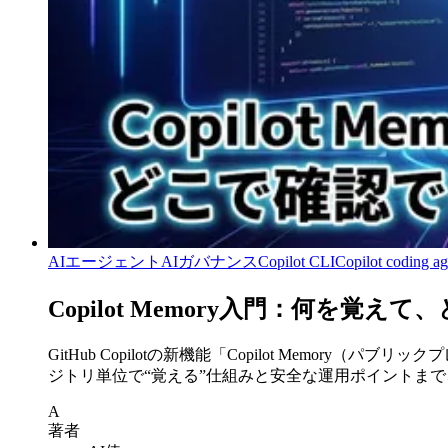
AIエージェント
AIガバナンス
Copilot CLI
Copilot coding ag
Copilot Memory入門：何を
GitHub Copilotの新機能「Copilot Memor
ジトリ単位で“覚える”仕組みと安全な運用ポイントま
A
著者