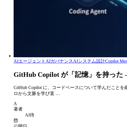
AIエージェント
AIガバナンス
AIシステム設計
Copilot Me
GitHub Copilot が「記憶」を
GitHub Copilot に、コードベースについて学んだこ
ロから文脈を学び直 …
A
著者
AI侍
公開日