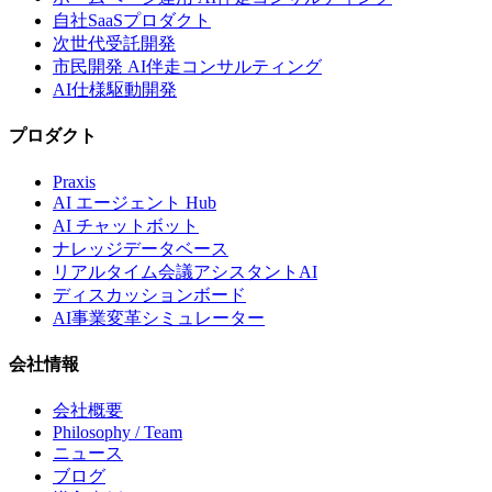
自社SaaSプロダクト
次世代受託開発
市民開発 AI伴走コンサルティング
AI仕様駆動開発
プロダクト
Praxis
AI エージェント Hub
AI チャットボット
ナレッジデータベース
リアルタイム会議アシスタントAI
ディスカッションボード
AI事業変革シミュレーター
会社情報
会社概要
Philosophy / Team
ニュース
ブログ