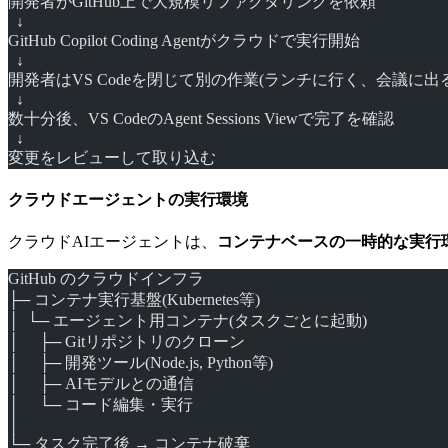
開発者がGitHub上で大規模リファクタリングを依頼
  ↓
GitHub Copilot Coding Agentがクラウドで実行開始
  ↓
開発者はVS Codeを閉じて別の作業(ランチに行く、会議に出
  ↓
数十分後、VS CodeのAgent Sessions Viewで完了を確認
  ↓
変更をレビューして取り込む
クラウドエージェントの実行環境
クラウドAIエージェントは、
コンテナベースの一時的な実行
GitHub のクラウドインフラ
├─ コンテナ実行基盤(Kubernetes等)
│  └─ エージェント用コンテナ(タスクごとに起動)
│     ├─ Gitリポジトリのクローン
│     ├─ 開発ツール(Node.js, Python等)
│     ├─ AIモデルとの通信
│     └─ コード編集・実行
│
└─ タスク完了後 → コンテナ破棄