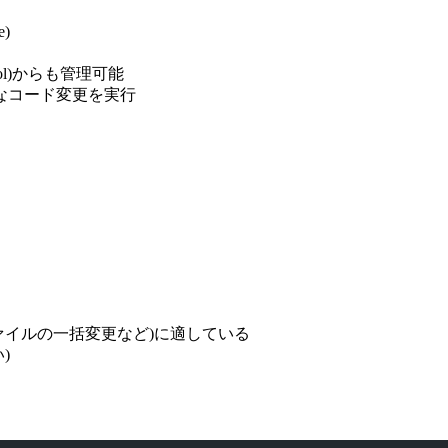
e)
ontrol)からも管理可能
なコード変更を実行
ァイルの一括変更など)に適している
)