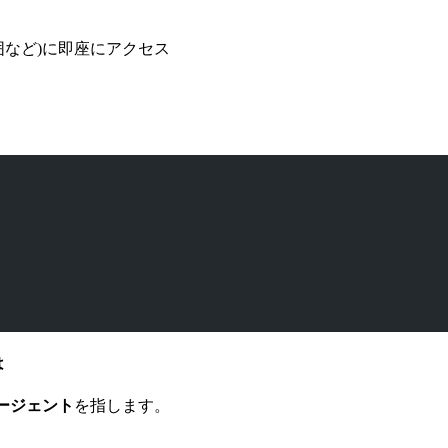
囲など)に即座にアクセス
は
エージェント
を指します。