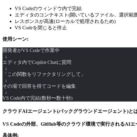
VS Codeのウィンドウ内で完結
エディタのコンテキスト(開いているファイル、選択範
レスポンスが高速(ローカルで処理されるため)
VS Codeを閉じると停止
使用シーン:
開発者がVS Codeで作業中
  ↓
エディタ内でCopilot Chatに質問
  ↓
「この関数をリファクタリングして」
  ↓
その場で回答を得てコードを編集
  ↓
VS Code内で完結(数秒〜数十秒)
クラウドAIエージェント(バックグラウンドエージェント)と
VS Codeの外部、GitHub等のクラウド環境で実行されるAI
具体例: