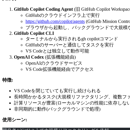
GitHub Copilot Coding Agent
(旧 GitHub Copilot Workspac
GitHubのクラウドインフラ上で実行
https://github.com/copilot/agents
(GitHub Mission C
ブラウザから起動し、バックグラウンドで大規模
GitHub Copilot CLI
ターミナルから実行される
gh copilot
コマンド
GitHubのサーバーと通信してタスクを実行
VS Codeとは独立して動作可能
OpenAI Codex
(拡張機能経由)
OpenAIのクラウドサービス
VS Code拡張機能経由でアクセス
特徴:
VS Codeを閉じていても実行し続けられる
長時間かかるタスク(大規模リファクタリング、複数フ
計算リソースが豊富(ローカルマシンの性能に依存しない
非同期的に動作(バックグラウンドで処理)
使用シーン: