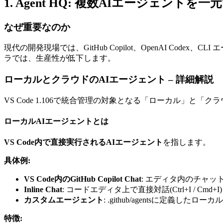
1. Agent HQ: 複数AIエージェント
なぜ重要なのか
現代の開発現場では、GitHub Copilot、OpenAI C
ラでは、生産性が低下します。
ローカルとクラウドのAIエージェント – 詳細解説
VS Code 1.106で統合管理の対象となる「ローカル」と
ローカルAIエージェントとは
VS Code内で直接実行されるAIエージェント
を指します。
具体例:
VS Code内のGitHub Copilot Chat
: エディタ内のチャッ
Inline Chat
: コードエディタ上で直接対話(
Ctrl+I
/
Cmd+I
)
カスタムエージェント
:
.github/agents
に定義したローカル
特徴: